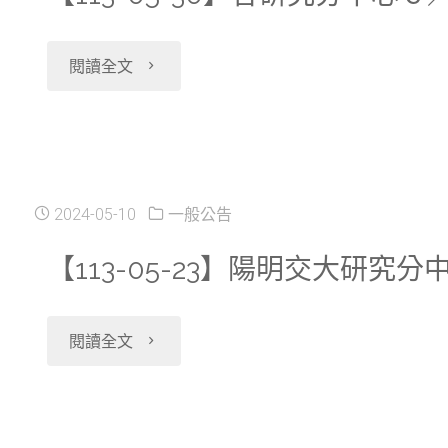
幼
交
０
主
"【113-
閱讀全文
大
２
題
05-
研
４
式
30】
究
／
資
各
2024-05-10
一般公告
分
６
料
研
【113-05-23】陽明交大
中
／
庫」"
究
心
２
"【113-
閱讀全文
分
２
１
05-
中
０
(週
23】
心