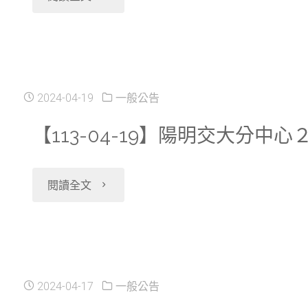
用
２
理
04-
提
聲
０
人
23】
供
明
２
員
陽
夜
2024-04-19
一般公告
書
４
線
明
間
【113-04-19】陽明交大分中
(SEC003)」
／
上
交
執
表
０
"【113-
閱讀全文
教
大
行
單
５
04-
育
研
（展
內
／
19】
訓
究
期）
容
２
陽
練
2024-04-17
一般公告
分
服
修