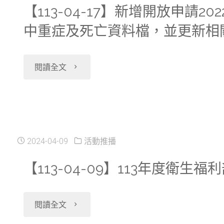
７
明
暫
【113-04-17】新增開放申請2
中
務"
訂
（一）
中重症及死亡資料檔，並更新相
交
停
心
公
不
大
服
２
"【113-
告"
閱讀全文
提
分
務"
０
04-
供
中
２
17】
夜
心
４
新
2024-04-09
活動推播
間
２
／
增
【113-04-09】113年度衛
執
０
０
開
行
２
"【113-
４
閱讀全文
放
（展
４