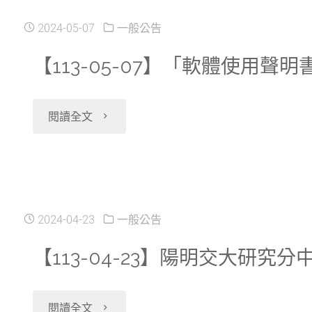
２
五)
陽
2024-05-07
一般公告
６
４
下
明
【113-05-07】「軟體使用聲明
／
／
午
交
２
０
"【113-
閱讀全文
暫
大
７
６
05-
停
研
（四）
／
07】
服
究
因
０
「軟
務"
2024-04-23
一般公告
分
辦
４
體
【113-04-23】陽明交大
中
理
（二）
使
心
管
"【113-
閱讀全文
不