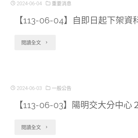
2024-06-04
重要消息
【113-06-04】自即日起下架資
"【113-
閱讀全文
06-
04】
自
2024-06-03
一般公告
即
【113-06-03】陽明交大分
日
"【113-
閱讀全文
起