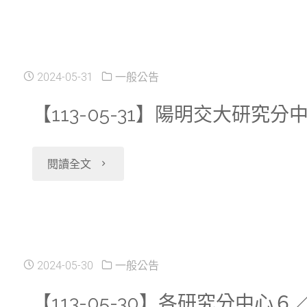
06-
下
03】
架
陽
2024-05-31
一般公告
資
明
【113-05-31】陽明交大
科
交
中
"【113-
閱讀全文
大
心
05-
分
「Health-
31】
中
60
陽
2024-05-30
一般公告
心
婦
明
【113-05-30】各研究分中
２