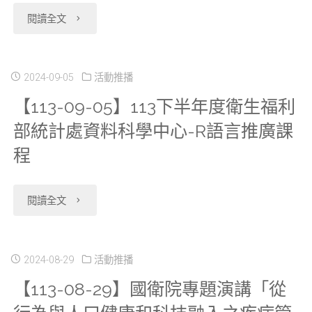
心
６
"【113-
屆
資
閱讀全文
及
自
（五）
09-
滿
料
更
本
下
09】
後
2024-09-05
活動推播
庫，
新
【113-09-05】113下半年度衛生福利
(113)
午
資
一
歡
乳
部統計處資料科學中心-R語言推廣課
年
與
科
個
迎
癌
程
9
１
中
月
申
主
月
２
心
內
請
"【113-
題
閱讀全文
24
／
自
銷
應
09-
式
日
９
本
毀，
用"
05】
2024-08-29
活動推播
資
新
【113-08-29】國衛院專題演講「從
（一）
(113)
案
113
料