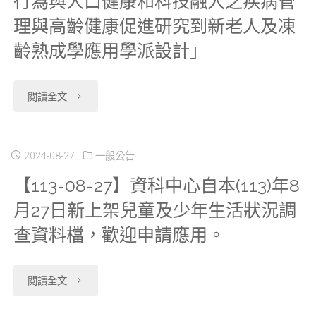
行為與人口健康和科技融入之疾病管
增
上
年
件
下
庫，
理與高齡健康促進研究到新老人及凍
開
午
9
如
半
歡
齡熟成學應用學派設計」
放
暫
月
有
年
迎
申
"【113-
停
24
展
閱讀全文
度
申
請
08-
服
日
延
衛
請
112
29】
務"
起
2024-08-27
一般公告
需
生
應
【113-08-27】資科中心自本(113)年8
年
國
「協
求，
福
用"
月27日新上架兒童及少年生活狀況調
死
衛
作
請
利
查資料檔，歡迎申請應用。
因
院
分
於
部
檔
專
析
資
"【113-
統
閱讀全文
及
題
案
料
08-
計