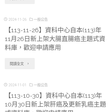
11-
中
29】
2024-11-26
一般公告
心
【113-11-26】資科中心自本(113)年
配
於
11月26日新上架大腸直腸癌主題式資
合
2025/1/15（三）
料庫，歡迎申請應用
本
暫
部
"【113-
停
閱讀全文
進
11-
服
行
26】
務"
2024-11-01
一般公告
【113-10-30】資科中心自本(113)年
高
資
10月30日新上架肝癌及更新乳癌主題
壓
科