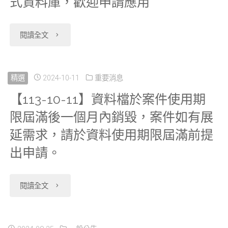
式資料庫，歡迎申請應用
設
中
備
心
"【113-
閱讀全文
停
自
10-
電
本
30】
精選
2024-10-11
重要消息
保
【113-10-11】資料檔於案件使用期
(113)
資
限屆滿後一個月內銷毀，案件如有展
養
年
科
延需求，請於資料使用期限屆滿前提
及
11
中
出申請。
檢
月
心
修
"【113-
26
閱讀全文
自
作
10-
日
本
業