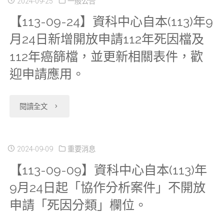
11】
新
2024-09-25
一般公告
(113)
【113-09-24】資科中心自本(113)年9
陽
資
上
年
月24日新增開放申請112年死因檔及
明
料
架
10
112年癌篩檔，並更新相關表件，歡
交
檔
大
月
迎申請應用。
大
於
腸
30
"【113-
分
閱讀全文
案
直
日
09-
中
件
腸
新
24】
2024-09-09
重要消息
心
使
癌
上
【113-09-09】資科中心自本(113)年
資
１
用
主
架
9月24日起「協作分析案件」不開放
科
２
期
題
肝
申請「死因分類」欄位。
中
／
限
式
癌