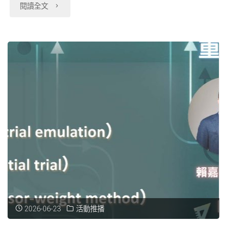
業
"【115-
閱讀全文
為
迎
屬
中
申
分
地
06-
2
申
服
心
請。"
中
點、
24】
年
請
務
115/7/10(週
心
儲
115
公
應
性
五)
（除
存
年
告"
用。"
質，
正
本
空
衛
陽
常
部
間
生
明
服
外）
30TB"
福
交
務"
2026/7/8(三)
利
通
因
資
2026-06-23
活動推播
大
辦
料