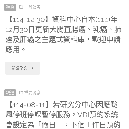
日
篩
利
題
27】
精選
一般公告
調
Health01_
內
檢
資
【114-12-30】資科中心自本(114)年
式
自
查」
全
將
12月30日更新大腸直腸癌、乳癌、肺
檔、
料
資
本
可
民
癌及肝癌之主題式資料庫，歡迎申請
暫
乳
科
料
(115)
以
應用。
健
停
癌
學
庫、
年
攜
保
受
篩
中
"【114-
長
閱讀全文
1
入
處
理
檢
心
12-
照
月
方
方
新
檔、
遠
30】
精選
重要消息
服
27
式
及
申
口
【114-08-11】若研究分中心因應颱
距
資
務
日
至
治
請
風停班停課暫停服務，VDI預約系統
腔
申
科
資
新
資
療
會設定為「假日」，下個工作日預約
案；
癌
請