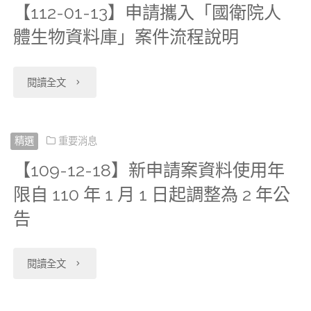
明
【112-01-13】申請攜入「國衛院人
資
一
學
險
「假
迎
康
查，
申
體生物資料庫」案件流程說明
細
科
個
中
署
日」，
申
訪
並
請"
檔
中
月
心
辦
下
"【112-
閱讀全文
請
問
更
_
心
內
簡
理
個
01-
應
調
新
西
自
銷
介
健
工
13】
精選
重要消息
用。"
查
相
醫
本
毀，
影
【109-12-18】新申請案資料使用年
保
作
申
(外
關
住
限自 110 年 1 月 1 日起調整為 2 年公
(112)
案
片、
資
日
請
釋)2021
表
告
院
年
件
衛
料
預
攜
年
件，
「次
4
如
生
退
約
入
"【109-
度、
閱讀全文
歡
診
月
有
福
出
無
「國
12-
中
迎
斷