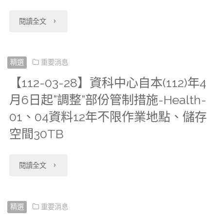
關
服
展
及
行
檔
申
Health02_
於
"【112-
12
表
閱讀全文
務，
延
肝
為
和
請
全
案
05-
日
件。"
VDI
案
癌
調
2022~2024
方
民
件
18】
起
精選
重要消息
預
件
之
查
年
式
健
【112-03-28】資科中心自本(112)年4
使
衛
配
約
實
主
(外
台
請
保
月6日起”調整”部份管制措施-Health-
用
生
合
系
施
題
釋)，
灣
逕
01、04資料12年不限作業地點、儲存
處
期
福
中
統
管
式
空間30TB
更
出
洽
方
限
利
央
會
制
資
新
生
聯
及
"【112-
屆
閱讀全文
資
健
設
措
料
國
世
絡
治
03-
滿
料
康
定
施。"
庫，
民
代
窗
療
28】
後
精選
重要消息
科
保
為
歡
健
調
口