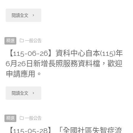
28
中
"【115-
閱讀全文
日
心
07-
開
115/8/7、
14】
精選
一般公告
放
8/14(週
【115-06-26】資科中心自本(115)年
《全
申
五)
6月26日新增長照服務資料檔，歡迎
民
請
申請應用。
暫
健
2023
停
康
"【115-
閱讀全文
年
服
保
06-
癌
務"
險
26】
精選
一般公告
症
【115-05-28】「全國社區失智症流
資
資
登