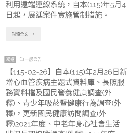
利用遠端連線系統，自本(115)年5月4
計
日
症
區
日起，展延案件實施管制措施。
公
新
登
失
告
增
記
"【115-
閱讀全文
智
施
長
年
04-
症
行，
照
報
24】
精選
一般公告
流
配
服
【115-02-26】自本(115)年2月26日新
檔、
近
行
增心血管疾病主題式資料庫、長照服
合
務
2024
期
病
務資料檔及國民營養健康調查(外
該
資
年
因
釋)、青少年吸菸暨健康行為調查(外
學
條
料
成
應
釋)，更新國民健康訪問調查(外
調
例
檔，
人
釋)2021年度、中老年身心社會生活
資
查
第
歡