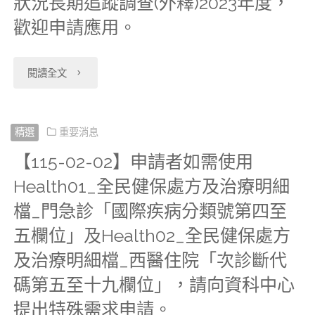
狀況長期追蹤調查(外釋)2023年度，
預
訊
研
歡迎申請應用。
十
迎
防
設
究」、
六
申
保
備
"【115-
閱讀全文
「住
條
請
健
儲
02-
宿
第
應
資
存
26】
精選
重要消息
式
二
用。"
料
【115-02-02】申請者如需使用
及
自
長
項
Health01_全民健保處方及治療明細
檔
運
本
照
檔_門急診「國際疾病分類號第四至
規
及
算
(115)
服
五欄位」及Health02_全民健保處方
定，
2025
資
年
及治療明細檔_西醫住院「次診斷代
務
資
年
源
碼第五至十九欄位」，請向資科中心
2
機
科
提出特殊需求申請。
子
成
月