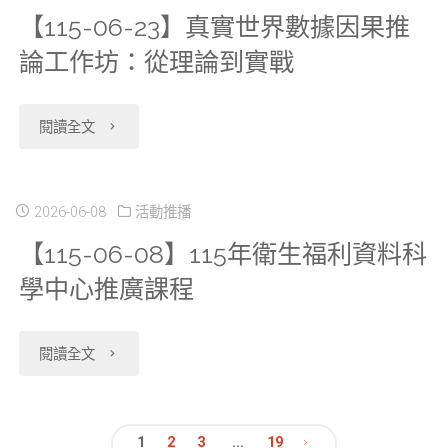
學
【115-06-23】真實世界數據因果推
理
科
未
論工作坊：從理論到實戰
管
學
收
理
中
"【115-
閱讀全文
取
人
心
06-
任
員
推
23】
2026-06-08
活動推播
何
線
【115-06-08】115年衛生福利資料科
廣
真
費
上
學中心推廣課程
課
實
用"
教
程
世
"【115-
閱讀全文
育
報
界
06-
訓
名
數
08】
1
2
3
...
19