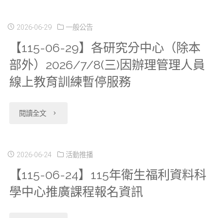
長
科
07-
向
Health-
限
攜
告
流
自
期
中
06
2026-06-29
一般公告
資
01、
屆
出
內
程
110
追
心
【115-06-29】各研究分中心（除本
異
科
04
滿
資
容。"
說
年
部外）2026/7/8(三)因辦理管理人員
蹤
（HWDC）
動
中
資
前
料
線上教育訓練暫停服務
明"
1
調
陽
通
心
料
提
原
月
查
明
知】
提
"【115-
閱讀全文
12
出
則
1
(外
交
陽
出
06-
年
申
說
日
釋)2023
大
明
特
29】
2026-06-24
活動推播
不
請。"
明
起
年
分
【115-06-24】115年衛生福利資料科
交
殊
各
限
影
調
度，
中
學中心推廣課程報名資訊
大
需
研
作
片"
整
歡
心
分
求
究