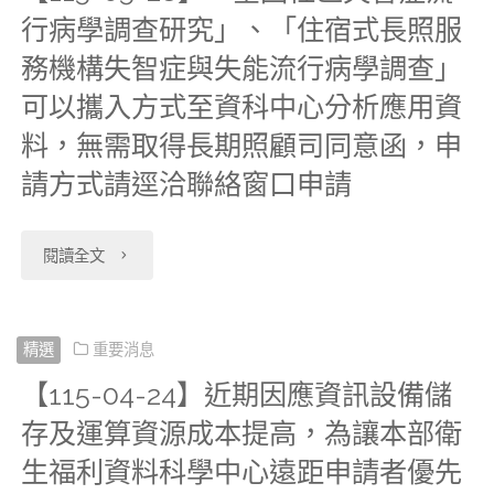
行病學調查研究」、「住宿式長照服
料
科
記
務機構失智症與失能流行病學調查」
管
中
檔
可以攜入方式至資科中心分析應用資
理
心
料，無需取得長期照顧司同意函，申
LF、
請方式請逕洽聯絡窗口申請
條
自
癌
例》
本
症
"【115-
閱讀全文
及
(115)
登
05-
其
年
記
28】
精選
重要消息
子
6
檔
【115-04-24】近期因應資訊設備儲
「全
法
月
SF、
存及運算資源成本提高，為讓本部衛
國
預
生福利資料科學中心遠距申請者優先
26
癌
社