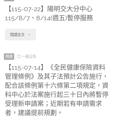
【115-07-22】陽明交大分中心
資
115/8/7、8/14(週五)暫停服務
科
中
"【115-
閱讀全文
心
07-
自
22】
精選
一般公告
本
【115-07-14】《全民健康保險資料
陽
管理條例》及其子法預計公告施行，
(115)
明
配合該條例第十六條第二項規定，資
年
交
科中心於法案施行起三十日內將暫停
7
大
受理新申請案；近期若有申請需求
月
者，建議提前規劃。
分