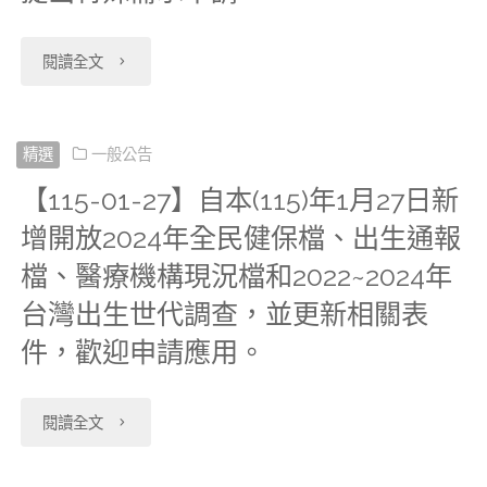
構
中
宮
本
26
失
"【115-
閱讀全文
心
頸
提
日
智
02-
於
抹
高，
新
症
02】
精選
一般公告
法
片
為
增
與
【115-01-27】自本(115)年1月27日新
申
案
篩
讓
增開放2024年全民健保檔、出生通報
心
失
請
施
檢
檔、醫療機構現況檔和2022~2024年
本
血
能
者
行
台灣出生世代調查，並更新相關表
檔、
部
管
流
如
件，歡迎申請應用。
起
大
衛
疾
行
需
三
腸
生
病
"【115-
閱讀全文
病
使
十
癌
福
主
01-
學
用