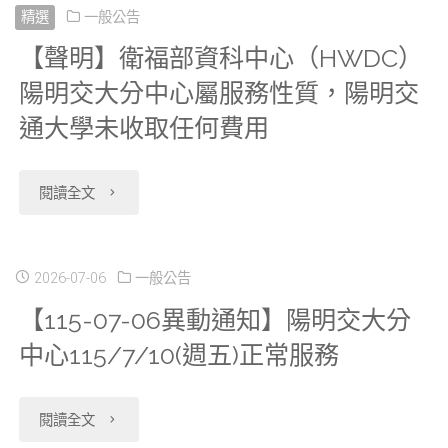
6
展
利
權
法
衛
18】
精選
一般公告
老
申
代
日
延
資
事
【聲明】衛福部資科中心（HWDC）
異
院
新
年
請
碼
起”
陽明交大分中心屬服務性質，陽明交
需
料
宜，
動。"
人
申
身
應
第
通大學未收取任何費用
調
求，
申
配
體
請
心
用。"
五
整”
請
請
合
生
案
社
"【聲
閱讀全文
至
部
於
流
相
物
資
會
明】
十
份
資
程
關
資
料
生
衛
2026-07-06
一般公告
九
管
料
介
事
料
【115-07-06異動通知】陽明交大分
使
活
福
欄
制
使
中心115/7/10(週五)正常服務
紹
項
庫」
用
狀
部
位」，
措
用
影
如
案
年
況
資
"【115-
請
閱讀全文
施-
期
片、
公
件
限