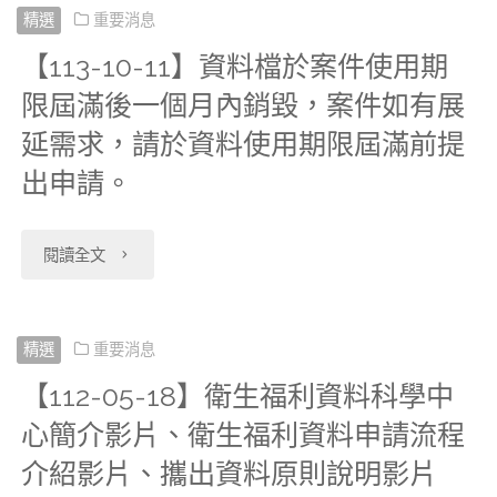
病
議
31】
害
精選
重要消息
因
統，
新
(外
生
取
分
提
【113-10-11】資料檔於案件使用期
資
通
應
自
大
釋)、
通
得
類
限屆滿後一個月內銷毀，案件如有展
前
科
報
颱
本
腸
青
報
長
延需求，請於資料使用期限屆滿前提
號
規
中
明
風
(115)
直
少
出申請。
檔、
期
第
劃。"
心
細
停
年
腸
年
醫
照
四
"【113-
閱讀全文
自
檔，
班
5
癌、
吸
療
顧
至
10-
本
並
停
月
乳
菸
機
司
五
11】
精選
重要消息
(114)
更
課
4
癌、
暨
構
同
欄
【112-05-18】衛生福利資料科學中
資
年
新
暫
日
肺
健
現
意
心簡介影片、衛生福利資料申請流程
位」
料
8
相
停
起，
癌
康
況
介紹影片、攜出資料原則說明影片
函，
及
檔
月