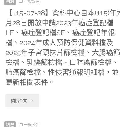
精選
一般公告
【115-07-28】資科中心自本(115)年7
月28日開放申請2023年癌症登記檔
LF、癌症登記檔SF、癌症登記年報
檔、2024年成人預防保健資料檔及
2025年子宮頸抹片篩檢檔、大腸癌篩
檢檔、乳癌篩檢檔、口腔癌篩檢檔、
肺癌篩檢檔、性侵害通報明細檔，並
更新相關表件。
"【115-
閱讀全文
07-
28】
精選
一般公告