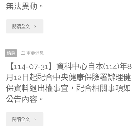
中
料
增
科
無法異動。
明
近
篩
者
心
檔
開
中
細
期
檢
"【114-
優
閱讀全文
自
及
放
心
檔
若
檔、
08-
先
本
國
2024
分
_
有
肺
11】
利
精選
重要消息
(114)
民
年
析
門
申
【114-07-31】資科中心自本(114)年8
癌
若
用
年
營
全
應
急
月12日起配合中央健康保險署辦理健
請
篩
研
遠
12
養
民
用
保資料退出權事宜，配合相關事項如
診
需
檢
究
端
月
健
健
公告內容。
資
「國
求
檔、
分
連
30
康
保
料，
際
者，
"【114-
性
閱讀全文
中
線
日
調
檔、
無
疾
建
07-
侵
心
系
更
查
出
需