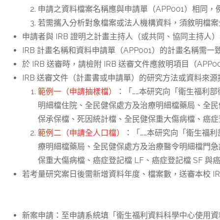
申請之資料檔案名稱應與申請單（APP001）相同
若需攜入分析對象檔案或法人機構資料，須敘明檔案
申請者與 IRB 證明之計畫主持人（或共同、協同主持人
IRB 計畫名稱和資料申請單（APP001）的計畫名稱需一
於 IRB 送審時，請檢附 IRB 送審文件應敘明項目（AP
IRB 送審文件（計畫書或申請單）的研究方法或資料來
​範例一（申請抽樣檔）
：「……本研究向「衛生福利
明細檔住院、全民健保處方及治療明細檔藥局、全民
保承保檔、死因統計檔、全民健保重大傷病檔、癌症登記檔
範例二（申請全人口檔）
：「……本研究向「衛生福
療明細檔藥局、全民健保處方及治療醫令明細檔門急
保重大傷病檔、癌症登記檔 LF、癌症登記檔 SF 與癌
​若考量研究案日後需新增資料年度、檔案數，送審本校 I
新案申請：至申請系統填「衛生福利資料科學中心使用資料申