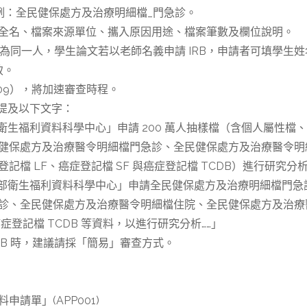
，例：全民健保處方及治療明細檔_門急診。
全名、檔案來源單位、攜入原因用途、檔案筆數及欄位說明。
）為同一人，學生論文若以老師名義申請 IRB，申請者可填學生姓
致。
P009），將加速審查時程。
源提及以下文字：
部衛生福利資料科學中心」申請 200 萬人抽樣檔（含個人屬性
健保處方及治療醫令明細檔門急診、全民健保處方及治療醫令明
 LF、癌症登記檔 SF 與癌症登記檔 TCDB）進行研究分析
利部衛生福利資料科學中心」申請全民健保處方及治療明細檔門
診、全民健保處方及治療醫令明細檔住院、全民健保處方及治療
症登記檔 TCDB 等資料，以進行研究分析……」
RB 時，建議請採「簡易」審查方式。
請單」(APP001)