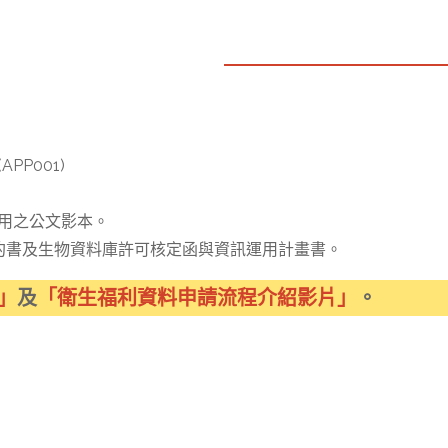
P001)
用之公文影本。
契約書及生物資料庫許可核定函與資訊運用計畫書。
」
及
「衛生福利資料申請流程介紹影片」
。