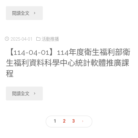
計
資
度
與
"【114-
閱讀全文
軟
料
「傑
展
06-
體
庫
出
望
12】
2025-04-01
活動推播
推
（Taiwan
衛
線
【114-04-01】114年度衛生福利部衛
114
廣
Biobank）」
生福利資料科學中心統計軟體推廣課
生
上
年
程
課
與
福
專
度
程
衛
利
題
衛
"【114-
閱讀全文
(R&SAS)"
生
資
演
生
04-
福
料
講"
福
01】
1
2
3
利
研
文
利
114