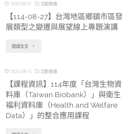
16】
2025-08-27
活動推播
程-
【114-08-27】台灣地區鄉鎮市區發
115
北
展類型之變遷與展望線上專題演講
上
部
半
場
"【114-
閱讀全文
年
115/06/05(五) 國
08-
度
立
27】
2025-08-15
活動推播
衛
陽
【課程資訊】114年度「台灣生物資
台
料庫（Taiwan Biobank）」與衛生
生
明
灣
福利資料庫（Health and Welfare
福
交
地
Data）」的整合應用課程
利
通
區
部
大