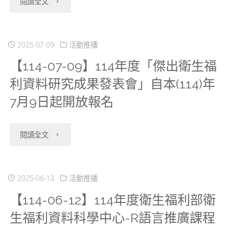
"【課
閱讀全文
鄉
統
學
程
鎮
計
(陽
資
2025-07-09
活動推播
市
處
【114-07-09】114年度「傑出衛生福
明
訊】
區
利資料研究成果發表會」自本(114)年
資
校
114
發
7月9日起開放報名
料
區)"
年
展
科
度
"【114-
類
閱讀全文
學
「台
07-
型
中
灣
09】
之
2025-06-13
活動推播
心-
【114-06-12】114年度衛生福利部衛
生
114
變
生福利資料科學中心-R語言推廣課程
統
物
年
遷