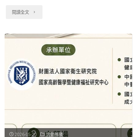
程
世
"【115-
閱讀全文
報
界
06-
名
數
08】
資
據
115
訊"
因
年
果
衛
推
生
論
福
工
利
作
資
2026-05-20
活動推播