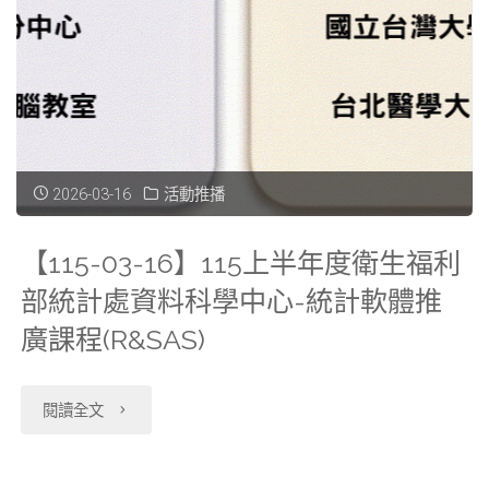
料
庫
應
用
2026-03-16
活動推播
與
【115-03-16】115上半年度衛生福利
分
部統計處資料科學中心-統計軟體推
析
廣課程(R&SAS)
實
"【115-
閱讀全文
務
03-
課