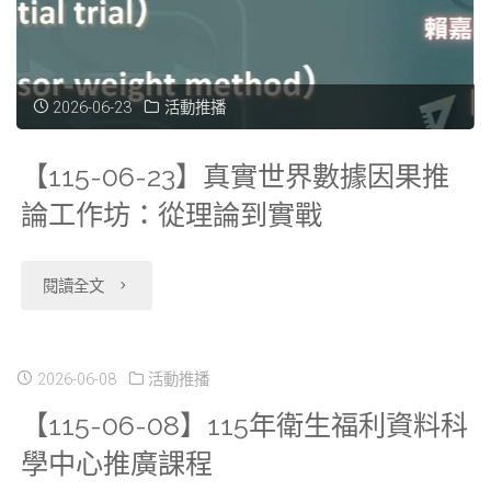
利
資
2026-06-23
活動推播
料
【115-06-23】真實世界數據因果推
科
論工作坊：從理論到實戰
學
中
"【115-
閱讀全文
心
06-
推
23】
2026-06-08
活動推播
【115-06-08】115年衛生福利資料科
廣
真
學中心推廣課程
課
實