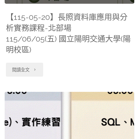
坊：
料
【115-05-20】長照資料庫應用與分
從
科
析實務課程-北部場
理
學
115/06/05(五) 國立陽明交通大學(陽
論
中
明校區)
到
心
實
"【115-
閱讀全文
推
戰"
05-
廣
20】
課
長
程"
照
資