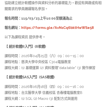
協助建立統計軟體操作與資料分析的基礎能力。歡迎有興趣或有相
關需求的學員踴躍報名參加。
報名
時間：
115/03/23
上午
10:00
至額滿為止
報名
網址：
https://forms.gle/AvNsCq6bktHwWSe58
以下為課程資訊 提供參考。
【
統計軟體
R
入門】
(R
軟體
)
課程時間：2026年04月25日（六）09：00－15：00
課程地點：慈濟大學中央校區 C304電腦教室
課程大綱：(1) 基礎運算 (2) 資料整理”data.table” (3) 實作練習
【
統計軟體
SAS
入門】
(SAS
軟體
)
課程時間：2026年06月18日（四）09：00－16：00
課程地點：台北醫學大學 信義校區 杏春樓電腦教室B
課程大綱：(1) SQL (2) Macro (3) 配對方式與運用