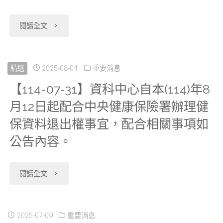
如
資
"【114-
閱讀全文
需
源
08-
使
成
11】
精選
2025-08-04
重要消息
用
本
【114-07-31】資科中心自本(114)年8
若
Health01_
月12日起配合中央健康保險署辦理健
提
研
全
保資料退出權事宜，配合相關事項如
高，
究
民
公告內容。
為
分
健
讓
"【114-
閱讀全文
中
保
本
07-
心
處
部
31】
2025-07-09
重要消息
因
方