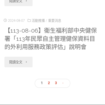
"【113-
肺
閱讀全文
4
事
異
及
告"
案
09-
癌
日
宜，
動。"
治
件
09】
篩
2024-08-07
活動推播
/
重要消息
起，
配
療
【113-08-06】衛生福利部中央健保
使
資
檢
展
合
明
署「113年民眾自主管理健保資料目
用
科
檔、
延
相
的外利用服務政策評估」說明會
細
期
中
開
案
關
檔
限
心
放
"【113-
閱讀全文
件
事
_
屆
自
申
08-
實
項
西
滿
本
請
06】
1
2
3
施
如
醫
後
文
(113)
2022
衛
管
公
住
一
年
年
生
制
告