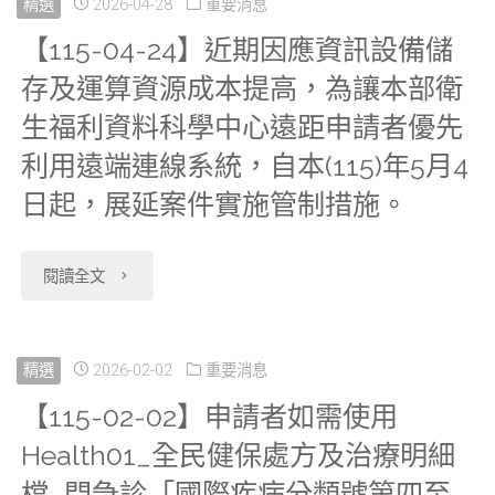
精選
2026-04-28
重要消息
【115-04-24】近期因應資訊設備儲
存及運算資源成本提高，為讓本部衛
生福利資料科學中心遠距申請者優先
利用遠端連線系統，自本(115)年5月4
日起，展延案件實施管制措施。
"【115-
閱讀全文
04-
24】
精選
2026-02-02
重要消息
【115-02-02】申請者如需使用
近
Health01_全民健保處方及治療明細
期
檔_門急診「國際疾病分類號第四至