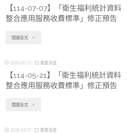
【114-07-07】「衛生福利統計資料
衛
資
應
及
整合應用服務收費標準」修正預告
生
科
颱
治
福
中
風
療
"【114-
閱讀全文
利
心
停
明
07-
資
自
班
細
07】
2025-05-22
重要消息
料
本
停
【114-05-21】「衛生福利統計資料
檔
「衛
科
整合應用服務收費標準」修正預告
(114)
課
_
生
學
年
暫
門
福
"【114-
閱讀全文
中
8
停
急
利
05-
心
月
服
診
統
21】
2025-03-27
重要消息