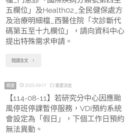
因
五欄位」及Health02_全民健保處方
應
及治療明細檔_西醫住院「次診斷代
碼第五至十九欄位」，請向資科中心
資
提出特殊需求申請。
訊
設
"【115-
閱讀全文
備
02-
儲
02】
精選
2025-09-17
重要消息
存
【114-08-11】若研究分中心因應颱
申
風停班停課暫停服務，VDI預約系統
及
請
會設定為「假日」，下個工作日預約
運
者
無法異動。
算