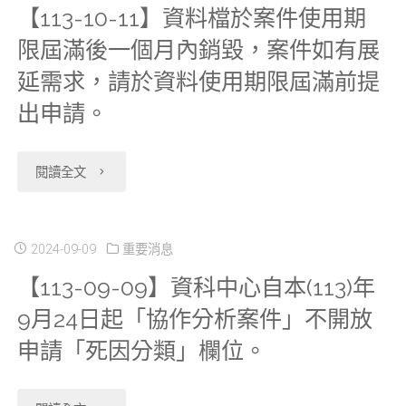
五
費
【113-10-11】資料檔於案件使用期
應
新
連
署
日」，
欄
標
限屆滿後一個月內銷毀，案件如有展
用
上
線
辦
下
延需求，請於資料使用期限屆滿前提
位」
準」
服
架
系
出申請。
理
個
及
修
務
Health-
統，
健
工
Health02_
正
收
"【113-
閱讀全文
105
自
保
作
全
預
費
10-
癌
本
資
日
民
告"
標
11】
2024-09-09
重要消息
症
(115)
料
預
健
【113-09-09】資科中心自本(113)年
準」
資
篩
年
退
約
保
9月24日起「協作分析案件」不開放
修
料
檢
5
出
申請「死因分類」欄位。
無
處
正
檔
_
月
權
法
方
預
於