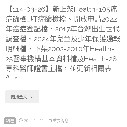
遠
12
務，
「國
計
【114-03-26】新上架Health-105癌
「衛
距
日
VDI
症篩檢_肺癌篩檢檔、開放申請2022
際
資
生
申
起
年癌症登記檔、2017年台灣出生世代
預
疾
料
福
調查檔、2024年兒童及少年保護通報
請
配
約
病
整
利
明細檔、下架2002-2010年Health-
者
合
系
分
合
25醫事機構基本資料檔及Health-28
統
優
中
統
類
專科醫師證書主檔，並更新相關表
應
計
先
央
件。
會
號
用
資
利
健
設
第
服
料
"【114-
閱讀全文
用
康
定
四
務
整
03-
遠
保
為
至
收
合
26】
精選
2024-10-11
重要消息
端
險
「假