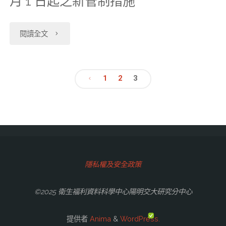
月 1 日起之新管制措施
正
下
線
用
維
「衛
架
"【109-
閱讀全文
運
年
護
生
13
07-
作，
限
個
福
項
01】
1
2
3
請
自
資
利
一
文
資
線
110
保
統
級
科
章
上
年
密
計
資
中
分
申
1
性
資
料。"
心
隱私權及安全政策
辦
月
及
頁
料
自
©2025 衛生福利資料科學中心陽明交大研究分中心
各
1
資
整
109
項
日
料
提供者
Anima
&
WordPress.
合