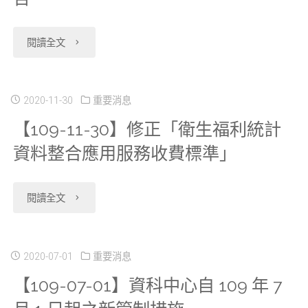
請
不
過
明
品
系
限
"【109-
程
閱讀全文
影
質，
統」
作
12-
驗
片"
自
於
業
18】
證
2020-11-30
重要消息
112
【109-11-30】修正「衛生福利統計
110
地
新
證
年
資料整合應用服務收費標準」
年
點、
申
書
2
11
儲
請
即
"【109-
月
閱讀全文
月
存
案
將
11-
1
3
空
資
到
30】
2020-07-01
重要消息
日
日
間
料
期，
【109-07-01】資科中心自 109 年 7
修
起
上
30TB"
使
為