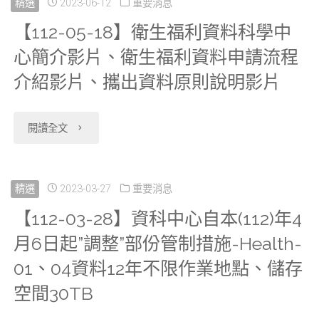
精選
2023-06-12
重要消息
【112-05-18】衛生福利資料科學中
心簡介影片、衛生福利資料申請流程
介紹影片、攜出資料原則說明影片
"【112-
閱讀全文
05-
18】
精選
2023-03-27
重要消息
【112-03-28】資科中心自本(112)年4
衛
月6日起”調整”部份管制措施-Health-
生
01、04資料12年不限作業地點、儲存
福
空間30TB
利