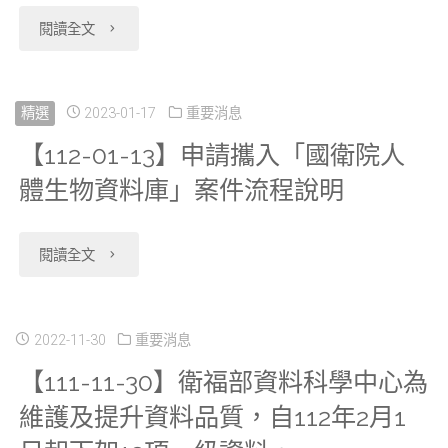
"【112-
閱讀全文
資
03-
料
28】
精選
2023-01-17
重要消息
科
【112-01-13】申請攜入「國衛院人
資
學
體生物資料庫」案件流程說明
科
中
中
心
"【112-
閱讀全文
心
簡
01-
自
介
13】
2022-11-30
重要消息
本
影
【111-11-30】衛福部資料科學中心為
申
維護及提升資料品質，自112年2月1
(112)
片、
請