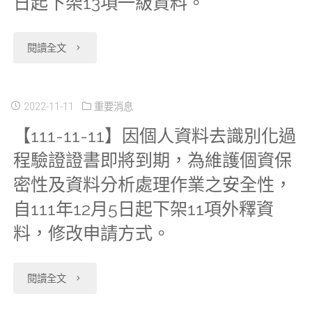
日起下架13項一級資料。
年
衛
攜
4
生
入
"【111-
閱讀全文
月
福
「國
11-
6
利
衛
30】
2022-11-11
重要消息
日
資
【111-11-11】因個人資料去識別化過
院
衛
起”
程驗證證書即將到期，為維護個資保
料
人
福
密性及資料分析處理作業之安全性，
調
申
體
部
自111年12月5日起下架11項外釋資
整”
請
生
資
料，修改申請方式。
部
流
物
料
份
"【111-
程
閱讀全文
資
科
管
11-
介