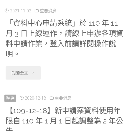
料
學
制
11】
2021-11-02
重要消息
紹
庫」
中
「資科中心申請系統」於 110 年 11
措
因
影
案
心
月 3 日上線運作，請線上申辦各項資
施-
個
片、
件
為
料申請作業，登入前請詳閱操作說
Health-
人
攜
流
明。
維
01、
資
出
程
護
"「資
04
閱讀全文
料
資
說
及
科
資
去
料
明"
提
中
精選
2020-12-18
重要消息
料
識
原
升
【109-12-18】新申請案資料使用年
心
12
別
則
資
限自 110 年 1 月 1 日起調整為 2 年公
申
年
化
說
料
告