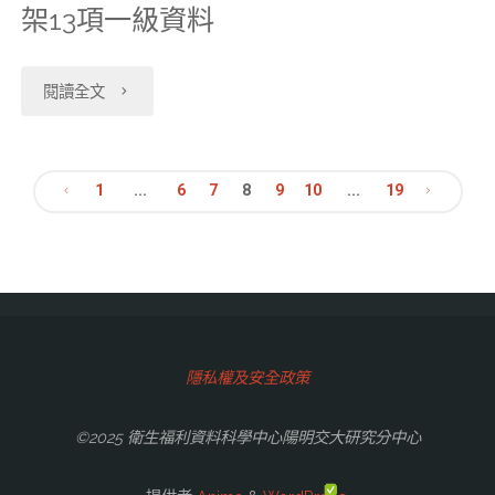
起
架13項一級資料
服
會"
措
交
下
務"
施"
大
"【113-
閱讀全文
架
研
06-
13
究
04】
1
...
6
7
8
9
10
...
19
項
文
分
本
及
中
中
章
重
心
心
新
分
２
為
隱私權及安全政策
上
頁
０
維
架
©2025 衛生福利資料科學中心陽明交大研究分中心
２
護
1