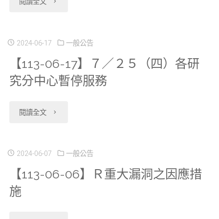
"【113-
閱讀全文
修
自
中
分
07-
公
主
心
中
04】
2024-06-17
一般公告
告"
管
暫
【113-06-17】７／２５（四）各研
心
為
理
停
究分中心暫停服務
於
維
健
服
２
護
"【113-
閱讀全文
保
務"
０
及
06-
資
２
提
17】
2024-06-07
一般公告
料
４
升
【113-06-06】Ｒ重大漏洞之因應措
７
目
／
施
資
／
的
７
料
２
外