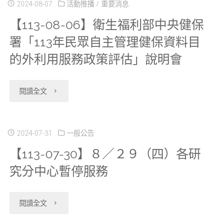
13】
2024-08-07
活動推播
/
重要消息
中
【113-08-06】衛生福利部中央健保
「分
署「113年民眾自主管理健保資料目
心
中
的外利用服務政策評估」說明會
於
心
2024/9/18(三)、
獨
"【113-
閱讀全文
10/25(五)
立
08-
暫
區
06】
2024-07-31
一般公告
停
【113-07-30】８／２９（四）各研
席
衛
服
究分中心暫停服務
位
生
務"
預
福
"【113-
閱讀全文
約
利