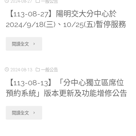
2024-08-27
一般公告
【113-08-27】陽明交大分中心於
2024/9/18(三)、10/25(五)暫停服務
"【113-
閱讀全文
08-
27】
2024-08-13
一般公告
【113-08-13】「分中心獨立區席位
陽
預約系統」版本更新及功能增修公告
明
交
"【113-
閱讀全文
大
08-
分