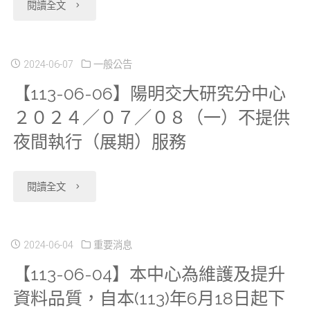
"【113-
閱讀全文
／
品
５
利
06-
２
質，
（四）
用
06】
2024-06-07
一般公告
９
自
各
【113-06-06】陽明交大研究分中心
服
Ｒ
（週
本
２０２４／０７／０８（一）不提供
研
務
重
一）
(113)
夜間執行（展期）服務
究
政
大
暫
年
分
策
漏
"【113-
閱讀全文
停
7
中
評
洞
06-
服
月
心
估」
之
06】
2024-06-04
重要消息
務"
23
暫
說
【113-06-04】本中心為維護及提升
因
陽
日
停
資料品質，自本(113)年6月18日起下
明
應
明