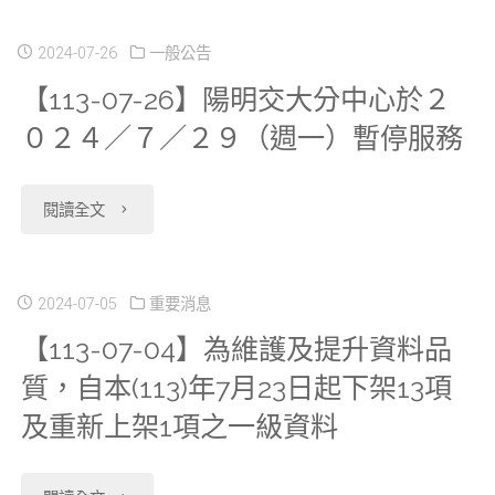
07-
系
部
30】
2024-07-26
一般公告
統」
中
【113-07-26】陽明交大分中心於２
８
版
０２４／７／２９（週一）暫停服務
央
／
本
健
２
"【113-
閱讀全文
更
保
９
07-
新
署
（四）
26】
2024-07-05
重要消息
及
「113
各
【113-07-04】為維護及提升資料品
陽
功
年
質，自本(113)年7月23日起下架13項
研
明
能
民
及重新上架1項之一級資料
究
交
增
眾
分
大