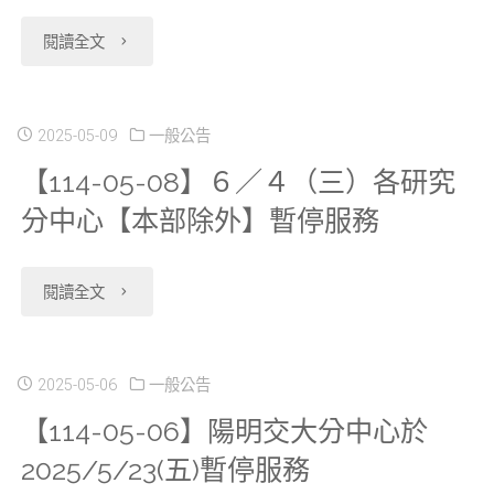
正
科
質，
利
"【114-
日
閱讀全文
預
學
自
統
05-
起
告"
中
本
計
13】
2025-05-09
一般公告
開
心-
(114)
【114-05-08】６／４（三）各研究
資
「分
放
R
年
分中心【本部除外】暫停服務
料
中
報
語
6
整
心
名"
"【114-
閱讀全文
言
月
合
獨
05-
推
24
應
立
08】
2025-05-06
一般公告
廣
日
用
區
【114-05-06】陽明交大分中心於
６
課
起
服
2025/5/23(五)暫停服務
席
／
程"