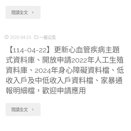
實
務
位
４
"【114-
閱讀全文
施
收
預
（三）
05-
新
費
約
各
06】
2025-04-23
一般公告
版
標
系
研
【114-04-22】更新心血管疾病主題
陽
資
準」
統」
式資料庫、開放申請2022年人工生殖
究
明
料
修
版
資料庫、2024年身心障礙資料檔、低
分
交
庫
收入戶及中低收入戶資料檔、家暴通
正
本
中
大
報明細檔，歡迎申請應用
使
預
更
心
分
用
告"
新、
"【114-
【本
閱讀全文
中
手
功
04-
部
心
冊
能