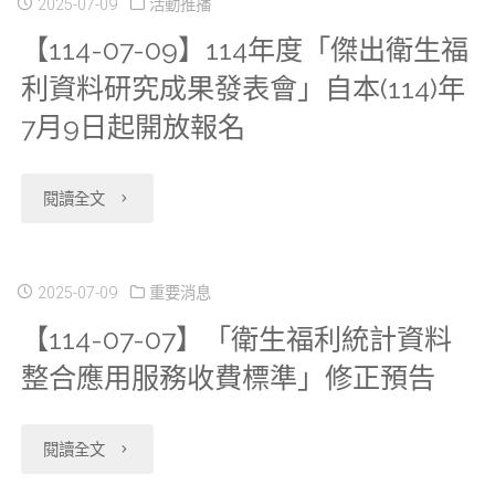
2025-07-09
活動推播
【114-07-09】114年度「傑出衛生福
利資料研究成果發表會」自本(114)年
7月9日起開放報名
"【114-
閱讀全文
07-
09】
2025-07-09
重要消息
【114-07-07】「衛生福利統計資料
114
整合應用服務收費標準」修正預告
年
度
"【114-
閱讀全文
「傑
07-