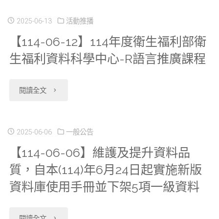
出
07】
2025-06-13
活動推播
衛
【114-06-12】114年度衛生福利部衛
「衛
生福利資料科學中心-R語言推廣課程
生
生
福
福
"【114-
閱讀全文
利
利
06-
資
統
12】
2025-06-06
一般公告
料
計
【114-06-06】維護及提升資料品
114
研
質，自本(114)年6月24日起實施新版
資
年
究
資料庫使用手冊並下架5項一級資料
料
度
成
整
衛
"【114-
閱讀全文