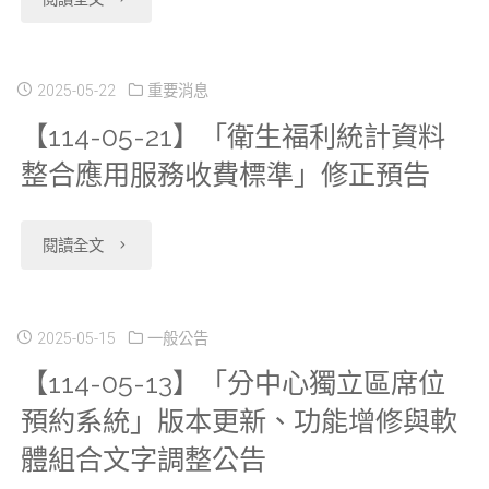
果
合
生
06-
發
應
福
06】
2025-05-22
重要消息
表
用
【114-05-21】「衛生福利統計資料
利
維
會」
服
整合應用服務收費標準」修正預告
部
護
自
務
衛
及
"【114-
閱讀全文
本
收
生
提
05-
(114)
費
福
升
21】
2025-05-15
一般公告
年
標
利
資
【114-05-13】「分中心獨立區席位
「衛
7
準」
資
預約系統」版本更新、功能增修與軟
料
生
月
修
體組合文字調整公告
料
品
福
9