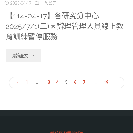
22】
除
2025-04-17
一般公告
於
並
增
【114-04-17】各研究分中心
更
外】
2025/5/23(五)
下
2025/7/1(二)因辦理管理人員線上教
修
新
暫
暫
架
育訓練暫停服務
與
心
停
停
5
軟
血
服
"【114-
閱讀全文
服
項
體
管
務"
04-
務"
一
組
疾
17】
1
...
3
4
5
6
7
...
19
級
合
文
病
各
資
文
主
研
章
料"
字
題
究
分
調
式
分
隱私權及安全政策