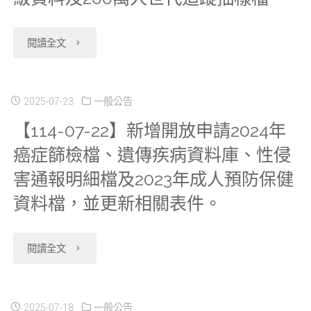
及
預
生
演
心
10/17(五)
延
約
福
"【114-
講"
閱讀全文
自
暫
遲
無
利
07-
本
停
申
法
資
23】
2025-07-23
一般公告
(114)
服
報
【114-07-22】新增開放申請2024年
異
料
因
年
務"
癌症篩檢檔、遺傳疾病資料庫、性侵
多
動。"
庫
應
8
害通報明細檔及2023年成人預防保健
重
（Health
中
月
資料檔，並更新相關表件。
死
and
央
12
因
"【114-
Welfare
閱讀全文
健
日
檔，
07-
Data）」
康
起
並
22】
2025-07-18
一般公告
的
保