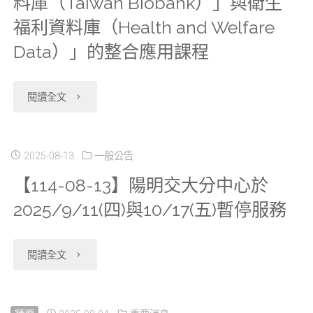
料庫（Taiwan Biobank）」與衛生
2024
課
灣
福利資料庫（Health and Welfare
年
暫
地
Data）」的整合應用課程
死
停
區
因
服
"【課
閱讀全文
鄉
統
務，
程
鎮
計
VDI
資
2025-08-13
一般公告
市
檔、
【114-08-13】陽明交大分中心於
預
訊】
區
2025/9/11(四)與10/17(五)暫停服務
多
約
114
發
重
系
年
展
"【114-
閱讀全文
死
統
度
類
08-
因
會
「台
型