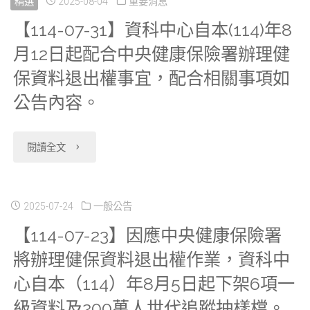
13】
精選
2025-08-04
重要消息
統
設
灣
之
【114-07-31】資科中心自本(114)年8
陽
計
月12日起配合中央健康保險署辦理健
定
生
變
明
保資料退出權事宜，配合相關事項如
檔、
為
物
遷
交
公告內容。
延
「假
資
與
大
遲
日」，
料
展
"【114-
閱讀全文
分
申
下
庫
望
07-
中
報
個
（Taiwan
線
31】
2025-07-24
一般公告
心
死
工
Biobank）」
【114-07-23】因應中央健康保險署
上
資
於
將辦理健保資料退出權作業，資科中
因
作
與
專
科
2025/9/11(四)
心自本（114）年8月5日起下架6項一
檔
日
衛
題
中
與
級資料及200萬人世代追蹤抽樣檔。