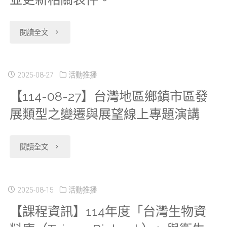
分
"【114-
閱讀全文
中
09-
心
02】
2025-08-27
活動推播
因
【114-08-27】台灣地區鄉鎮市區發
新
應
展類型之變遷與展望線上專題演講
增
颱
開
風
"【114-
閱讀全文
放
停
08-
申
班
27】
2025-08-15
活動推播
請
停
【課程資訊】114年度「台灣生物資
台