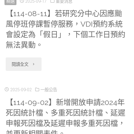
精選
2025-09-17
重要消息
【114-08-11】若研究分中心因應颱
風停班停課暫停服務，VDI預約系統
會設定為「假日」，下個工作日預約
無法異動。
"【114-
閱讀全文
08-
11】
2025-09-02
一般公告
【114-09-02】新增開放申請2024年
若
死因統計檔、多重死因統計檔、延遲
研
申報死因檔及延遲申報多重死因檔，
究
並更新相關表件。