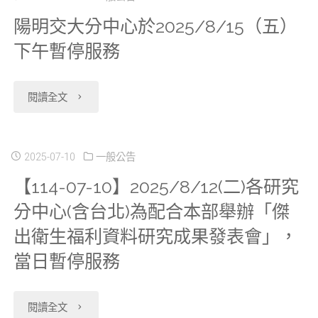
配
陽明交大分中心於2025/8/15（五）
更
新
整
險
合
下午暫停服務
新
增
合
署
中
相
開
應
將
央
"陽
閱讀全文
關
放
用
辦
健
明
表
申
課
理
康
交
2025-07-10
一般公告
件。"
請
程"
健
【114-07-10】2025/8/12(二)各研究
保
大
分中心(含台北)為配合本部舉辦「傑
2024
保
險
分
出衛生福利資料研究成果發表會」，
年
資
署
中
當日暫停服務
癌
料
辦
心
症
退
"【114-
理
閱讀全文
於