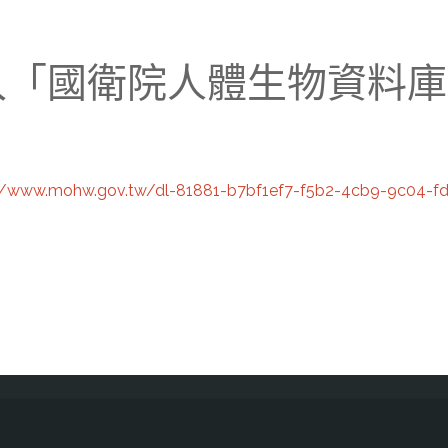
申請攜入「國衛院人體生物資
//www.mohw.gov.tw/dl-81881-b7bf1ef7-f5b2-4cb9-9c04-f