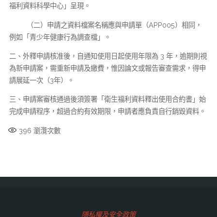
福利資料科學中心」呈現。
（二）申請之資料檔案名稱應與申請單（APP005）相同，
例如「青少年健康行為調查檔」。
二、外釋申請核准後，自通知使用日起使用年限為 3 年，逾期則視
為新申請案，需重新申請及繳費，惟因論文或報告審查需求，得申
請展延一次（3年）。
三、申請案審核通過後須簽署「衛生福利資料釋出使用合約書」始
完成申請程序，超過合約有效期限，申請者應負責自行銷毀資料。
396
瀏灠次數
隱私權及安全政策