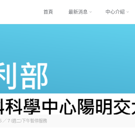
跳
首頁
最新消息
中心介紹
到
內
容
／５／７(週二)下午暫停服務