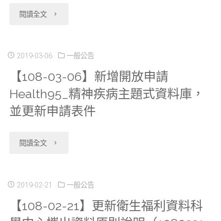
"【108-
閱讀全文
用
03-
軟
08】
2019-03-06
一般公告
體
【108-03-06】新增開放申請
為
組
Health95_精神疾病主題式資料庫，
加
合
並更新申請表件
速
SAS（含
審
"【108-
IML）
閱讀全文
核
03-
+R，
申
06】
並
2019-02-21
一般公告
【108-02-21】更新衛生福利資料科
請
新
開