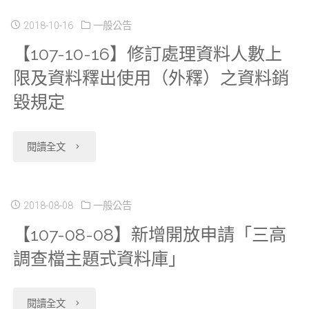
件
05】
題
2018-10-16
一般公告
資
【107-10-16】修訂處理資料人數上
應
VDI
式
料
限及資料釋出使用（外釋）之資料銷
敘
新
資
科
毀規定
明
增
料
學
項
三
庫，
"【107-
中
閱讀全文
目-
種
並
10-
心
研
使
更
16】
攜
2018-08-08
一般公告
【107-08-08】新增開放申請「三高
究
用
新
修
出
調查檔主題式資料庫」
資
軟
申
訂
資
料
體
請
處
料
"【107-
閱讀全文