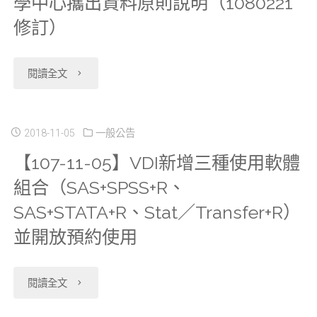
學中心攜出資料原則說明（1080221
資
增
放
修訂）
料
開
預
時
放
約
"【108-
閱讀全文
程，
申
使
02-
新
請
用"
21】
2018-11-05
一般公告
增
【107-11-05】VDI新增三種使用軟體
Health95_
更
組合（SAS+SPSS+R、
APP009
精
新
SAS+STATA+R、Stat／Transfer+R）
IRB
神
衛
並開放預約使用
送
疾
生
審
"【107-
病
閱讀全文
福
文
11-
主
利