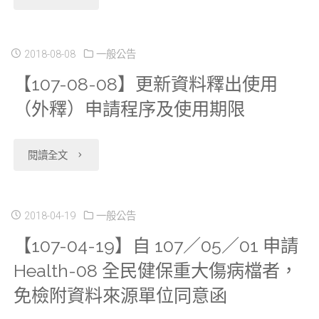
來
組
表
理
原
08-
源
合
件"
資
則
08】
2018-08-08
一般公告
及
（SAS+SPSS+R、
料
說
【107-08-08】更新資料釋出使用
新
檔
SAS+STATA+R、
（外釋）申請程序及使用期限
人
明
增
案
Stat
數
（1080221
開
"【107-
閱讀全文
名
／
上
修
放
08-
稱，
Transfer+R）
限
訂）"
申
08】
2018-04-19
一般公告
並
並
及
請
【107-04-19】自 107／05／01 申請
更
更
開
資
Health-08 全民健保重大傷病檔者，
「三
新
新
放
料
免檢附資料來源單位同意函
高
資
申
預