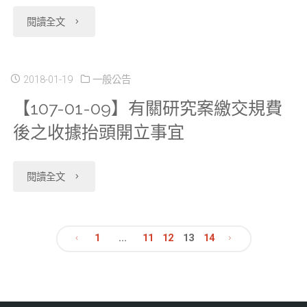
釋
調
料
"【107-
閱讀全文
請
約
出
查
釋
04-
單
使
使
檔
出
19】
2018-01-19
一般公告
APP002。"
用"
用
主
【107-01-09】有關研究案繳交規費
使
自
（外
題
後之收據抬頭開立事宜
用
107
釋）
式
（外
／
"【107-
閱讀全文
之
資
釋）
05
01-
資
料
申
／
09】
料
1
...
11
12
13
14
庫」"
請
01
文
有
銷
程
申
關
毀
章