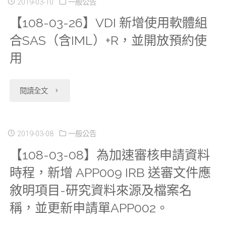
2019-03-10
一般公告
【108-03-26】VDI 新增使用軟體組
合SAS（含IML）+R，並開放預約使
用
"【108-
閱讀全文
03-
26】
2019-03-08
一般公告
【108-03-08】為加速審核申請資料
VDI
時程，新增 APP009 IRB 送審文件應
新
敘明項目-研究資料來源及檔案名
增
稱，並更新申請單APP002。
使