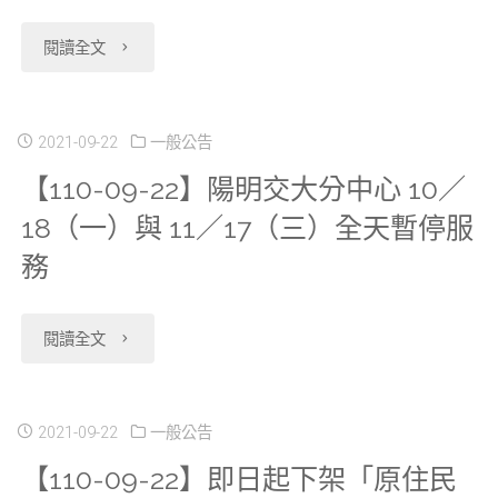
並
1
⾼
７
"【110-
閱讀全文
更
／
壓
（五）
10-
新
22（六）
⽤
暫
19】
2021-09-22
一般公告
相
暫
電
【110-09-22】陽明交大分中心 10／
停
各
關
停
18（一）與 11／17（三）全天暫停服
設
服
研
表
務
服
備
務"
究
件。"
務"
年
分
"【110-
閱讀全文
度
中
09-
檢
心
22】
2021-09-22
一般公告
修，
【110-09-22】即日起下架「原住民
11
陽