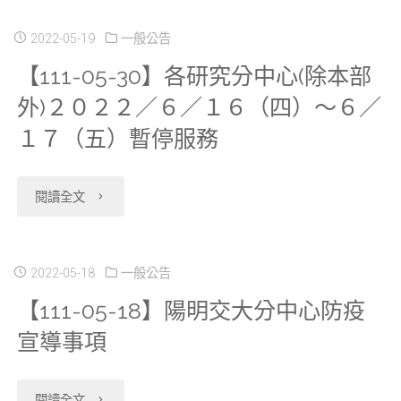
申
25】
2022-05-19
一般公告
請
【111-05-30】各研究分中心(除本部
陽
外)２０２２／６／１６（四）～６／
2021
明
１７（五）暫停服務
年
交
全
大
"【111-
閱讀全文
民
分
05-
健
中
30】
2022-05-18
一般公告
保
【111-05-18】陽明交大分中心防疫
心
各
重
宣導事項
於
研
大
2022/8/22(一)
究
"【111-
閱讀全文