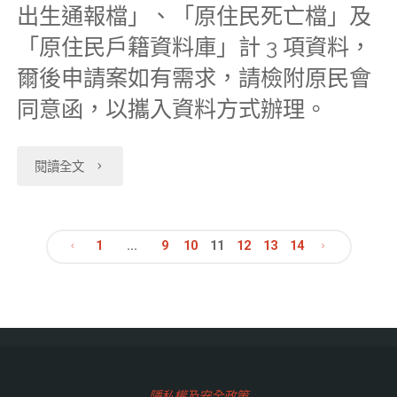
12
出生通報檔」、「原住民死亡檔」及
／
明
「原住民戶籍資料庫」計 3 項資料，
／
25（四）
交
爾後申請案如有需求，請檢附原民會
17（五）
～
大
同意函，以攜入資料方式辦理。
~12
11
分
／
"【110-
閱讀全文
／
中
20（一）
09-
26（五）
心
預
22】
1
...
9
10
11
12
13
14
暫
10
文
約
即
停
／
系
日
章
服
18（一）
統
起
務"
與
分
服
下
隱私權及安全政策