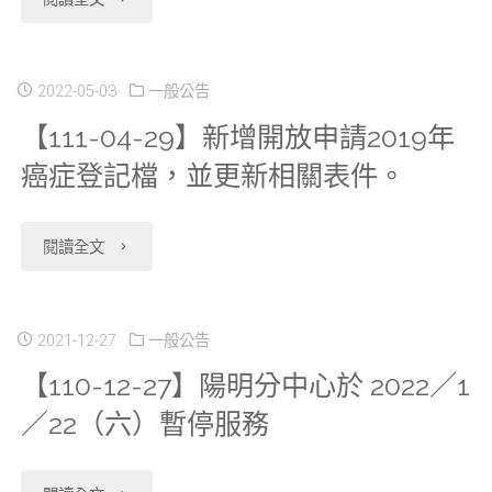
傷
暫
分
05-
病
停
中
18】
2022-05-03
一般公告
檔，
服
心
【111-04-29】新增開放申請2019年
陽
並
務"
癌症登記檔，並更新相關表件。
(除
明
更
本
交
"【111-
閱讀全文
新
部
大
04-
相
外)
分
29】
2021-12-27
一般公告
關
２
中
【110-12-27】陽明分中心於 2022／1
新
表
０
／22（六）暫停服務
心
增
件。"
２
防
開