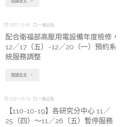
"【110-
閱讀全文
２
疫
放
12-
／
宣
申
27】
2021-12-06
一般公告
６
導
請
配合衛福部⾼壓⽤電設備年度檢修，
陽
／
事
12／17（五）~12／20（一）預約系
2019
明
１
項"
統服務調整
年
分
６
癌
中
"配
閱讀全文
（四）
症
心
合
～
登
於
衛
2021-10-19
一般公告
６
記
【110-10-19】各研究分中心 11／
2022
福
／
檔，
25（四）～11／26（五）暫停服務
／
部
１