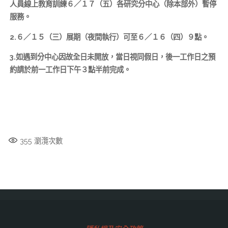
人員線上教育訓練６／１７（五）各研究分中心（除本部外）暫停
服務。
2.６／１５（三）展期（夜間執行）可至６／１６（四）９點。
3.如遇到分中心因故全日未開放，當日視同假日，後一工作日之預
約請於前一工作日下午３點半前完成。
355
瀏灠次數