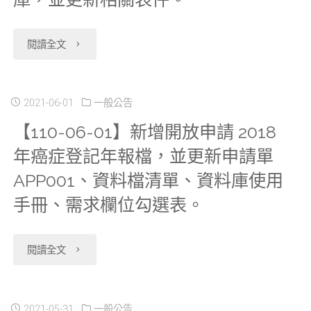
放
"【110-
閱讀全文
申
06-
請
22】
2021-06-01
一般公告
2020
【110-06-01】新增開放申請 2018
新
年
年癌症登記年報檔，並更新申請單
增
出
APP001、資料檔清單、資料庫使用
開
生
手冊、需求欄位勾選表。
放
通
"【110-
閱讀全文
申
報
06-
請
檔、
01】
2021-05-31
一般公告