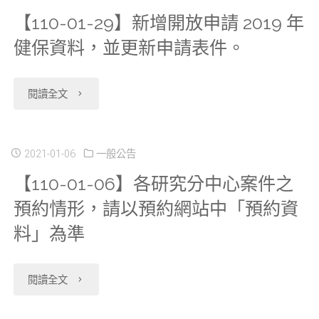
單
幼
更
【110-01-29】新增開放申請 2019 年
新
年
檔、
APP001、
主
新
健保資料，並更新申請表件。
增
家
2018-
資
題
相
開
庭
2019
"【110-
料
閱讀全文
式
關
放
與
年
01-
檔
資
表
申
生
糖
29】
2021-01-06
一般公告
清
料
件。"
請
育
【110-01-06】各研究分中心案件之
尿
新
單、
庫，
預約情形，請以預約網站中「預約資
2019
率
病
增
資
並
料」為準
年
研
主
開
料
更
出
究
題
放
庫
"【110-
閱讀全文
新
生
調
式
申
使
01-
相