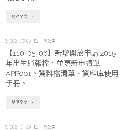
放
登
症
年
"【110-
閱讀全文
申
記
登
婦
05-
請
年
記
女
28】
2021-05-06
一般公告
2019
報
檔
生
【110-05-06】新增開放申請 2019
新
年
檔，
SF
活
年出生通報檔，並更新申請單
增
醫
並
及
狀
APP001、資料檔清單、資料庫使用
開
事
更
手冊。
2018-
況
放
機
新
2019
調
"【110-
閱讀全文
申
構
申
年
查，
05-
請
現
請
婦
並
06】
2021-01-29
一般公告
2016
況