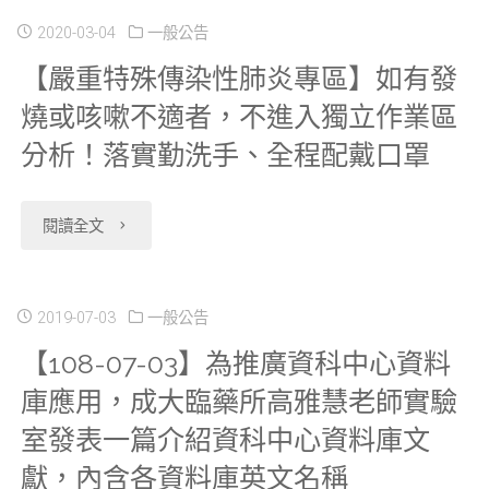
通
查，
資
請
用
06】
2020-03-04
一般公告
關
報
並
【嚴重特殊傳染性肺炎專區】如有發
料
2019
手
各
表
檔，
燒或咳嗽不適者，不進入獨立作業區
更
庫
年
冊、
研
件。"
分析！落實勤洗手、全程配戴口罩
並
新
及
健
需
究
更
申
2018-
保
求
分
"【嚴
閱讀全文
新
請
2019
資
欄
中
重
申
單
年
料，
位
心
特
2019-07-03
一般公告
請
APP001、
成
並
【108-07-03】為推廣資科中心資料
勾
案
殊
單
庫應用，成大臨藥所高雅慧老師實驗
資
人
更
選
件
傳
室發表一篇介紹資科中心資料庫文
APP001、
料
預
新
表。"
之
染
獻，內含各資料庫英文名稱
資