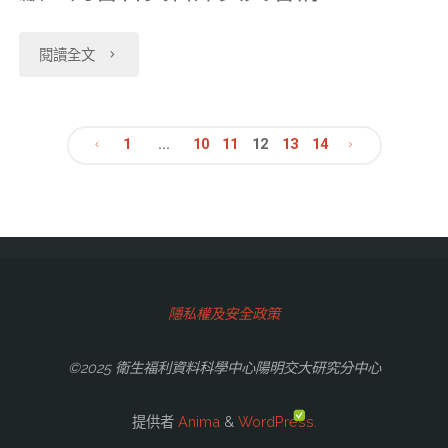
檔
防
申
預
性
料
清
保
請
"【108-
約
閱讀全文
肺
檔
單、
健
表
07-
情
炎
清
資
資
件。"
03】
形，
專
1
...
10
11
12
13
14
單、
料
料
文
為
請
區】
資
庫
檔，
推
以
如
章
料
使
並
廣
預
有
分
庫
用
更
資
約
隱私權及安全政策
發
頁
使
手
新
科
網
燒
©2025 衛生福利資料科學中心陽明交大研究分中心
用
冊。"
相
中
站
或
提供者
Anima
&
WordPress.
手
關
心
中
咳