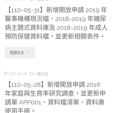
2018
2020
【110-05-31】新增開放申請 2019 年
新
年
年
醫事機構現況檔、2018-2019 年糖尿
增
癌
醫
病主題式資料庫及 2018-2019 年成人
開
症
事
預防保健資料檔，並更新相關表件。
放
登
機
"【110-
閱讀全文
申
記
構
05-
請
檔
現
31】
2021-05-28
一般公告
2018
LF、
況
【110-05-28】新增開放申請 2016
新
年
2018
檔
年家庭與生育率研究調查，並更新申
增
癌
年
及
請單 APP001、資料檔清單、資料庫
開
症
癌
使用手冊。
2019