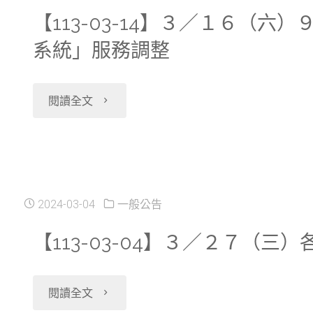
／
增
【113-03-14】３／１６
年
７
系統」服務調整
SAS
成
(週
Traj
人
"【113-
閱讀全文
二)
軟
預
03-
下
體
防
14】
午
組
保
３
2024-03-04
一般公告
暫
合"
健
／
【113-03-04】３／２７（
停
資
１
服
"【113-
料
閱讀全文
６
務"