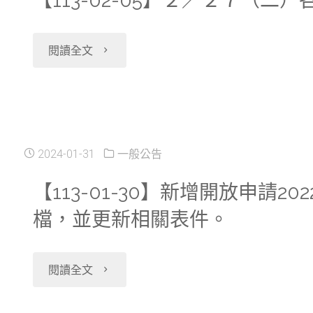
【113-02-05】２／２７（
究
種
「資
部
分
與
料
"【113-
閱讀全文
及
中
COVID-
申
02-
各
心
19
請
05】
研
暫
確
系
２
2024-01-31
一般公告
究
停
診、
統」
／
【113-01-30】新增開放申請2
分
服
中
及
檔，並更新相關表件。
２
中
務"
重
「本
７
心
"【113-
症
閱讀全文
部
（二）
於
01-
及
臺