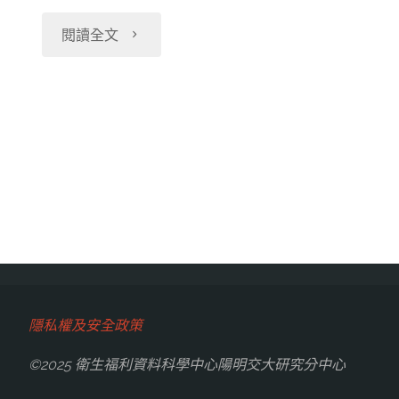
交
供
健
關
統」
"【112-
閱讀全文
大
夜
保
表
服
12-
研
間
資
件。"
務
26】
究
執
料
調
更
分
行
庫、
整"
新
中
(展
2021
乳
心
期
年
癌
２
申
癌
隱私權及安全政策
主
０
請)"
症
©2025 衛生福利資料科學中心陽明交大研究分中心
題
２
登