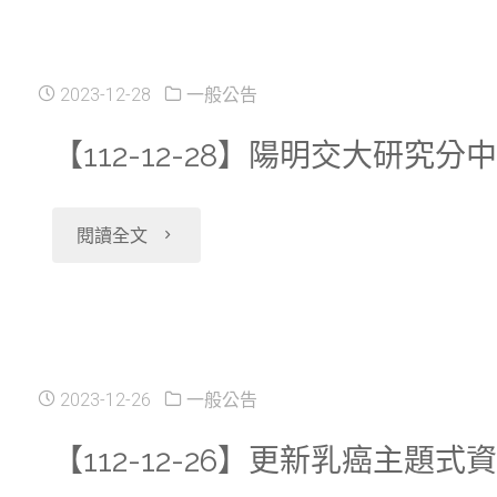
各
春
30】
死
北
研
節
新
亡
2023-12-28
一般公告
獨
究
連
增
資
【112-12-28】陽明交大研
立
分
假
開
料
區
中
"【112-
期
閱讀全文
放
檔，
席
心
12-
間
申
並
位
暫
28】
(113/2/8~113/2/14)
請
更
預
停
陽
不
2023-12-26
一般公告
2022
新
約
服
明
提
【112-12-26】更新乳癌主題
年
相
系
務"