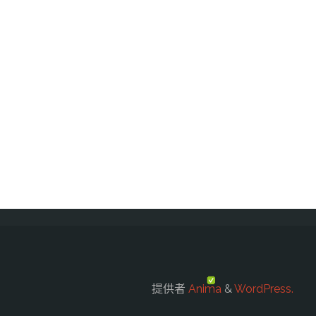
提供者
Anima
&
WordPress.