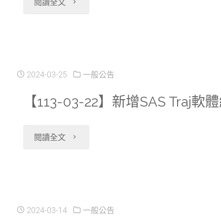
"【113-
閱讀全文
分
04-
中
17】
心
新
2024-03-25
一般公告
２
增
【113-03-22】新增SAS Traj軟
０
開
２
"【113-
閱讀全文
放
４
03-
申
／
22】
請
５
新
2024-03-14
一般公告
2022