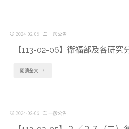
03-
檔
（六）
04】
及
９：
３
更
2024-02-06
一般公告
０
／
新
【113-02-06】衛福部及各研究分
０
２
COVID-
－
"【113-
閱讀全文
７
19
１
02-
（三）
疫
８：
06】
各
苗
０
衛
2024-02-06
一般公告
研
接
０
福