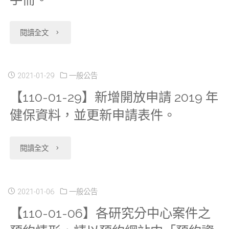
放
"【110-
閱讀全文
申
05-
請
06】
2021-01-29
一般公告
2016
【110-01-29】新增開放申請 2019 年
新
年
健保資料，並更新申請表件。
增
家
開
庭
"【110-
閱讀全文
放
與
01-
申
生
29】
2021-01-06
一般公告
請
育
【110-01-06】各研究分中心案件之
新