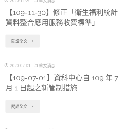
18】
2020-11-30
重要消息
請
APP001、
並
【109-11-30】修正「衛生福利統計
案
新
單
資料整合應用服務收費標準」
資
更
件
申
APP001、
料
新
之
請
"【109-
閱讀全文
資
檔
申
預
案
11-
料
清
請
約
資
30】
2020-07-01
重要消息
檔
單、
表
情
料
【109-07-01】資科中心自 109 年 7
修
清
資
件。"
形，
月 1 日起之新管制措施
使
正
單、
料
請
用
「衛
"【109-
資
閱讀全文
庫
以
年
生
07-
料
使
預
限
福