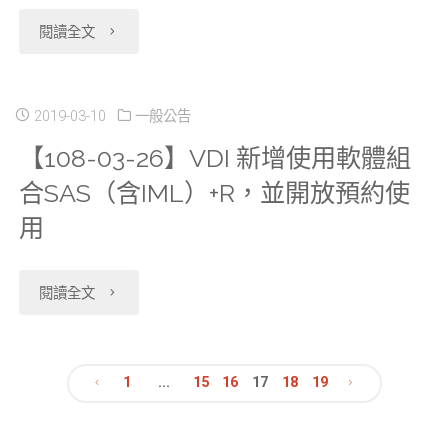
為
務
"【108-
日
閱讀全文
肺
2
收
07-
起
炎
年
費
03】
之
2019-03-10
一般公告
專
公
標
【108-03-26】VDI 新增使用軟體組
為
新
區】
告"
合SAS（含IML）+R，並開放預約使
準」"
推
管
如
用
廣
制
有
資
措
"【108-
發
閱讀全文
科
施"
03-
燒
中
26】
或
1
...
15
16
17
18
19
文
心
VDI
咳