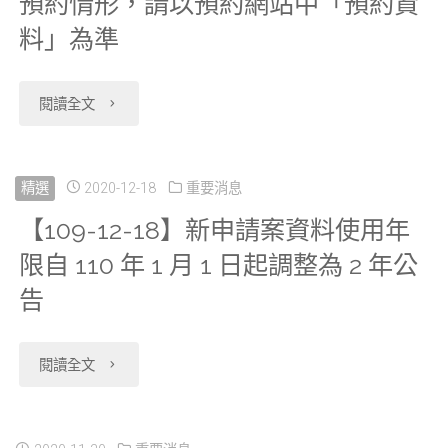
預約情形，請以預約網站中「預約資
2019
率
增
料」為準
年
研
開
出
究
放
"【110-
閱讀全文
生
調
申
01-
通
查，
請
06】
精選
2020-12-18
重要消息
報
並
【109-12-18】新申請案資料使用年
2019
各
檔，
限自 110 年 1 月 1 日起調整為 2 年公
更
年
研
告
並
新
健
究
更
申
保
分
"【109-
閱讀全文
新
請
資
中
12-
申
單
料，
心