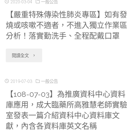
01】
2020-03-04
一般公告
庫
用
約
自
利
【嚴重特殊傳染性肺炎專區】如有發
資
使
手
網
110
燒或咳嗽不適者，不進入獨立作業區
統
科
用
冊。"
站
年
分析！落實勤洗手、全程配戴口罩
計
中
手
中
1
資
心
冊。"
"【嚴
閱讀全文
「預
月
料
自
重
約
1
整
109
特
2019-07-03
一般公告
資
日
合
【108-07-03】為推廣資科中心資料
年
殊
料」
起
應
庫應用，成大臨藥所高雅慧老師實驗
7
傳
為
調
室發表一篇介紹資科中心資料庫文
用
月
染
獻，內含各資料庫英文名稱
準"
整
服
1
性