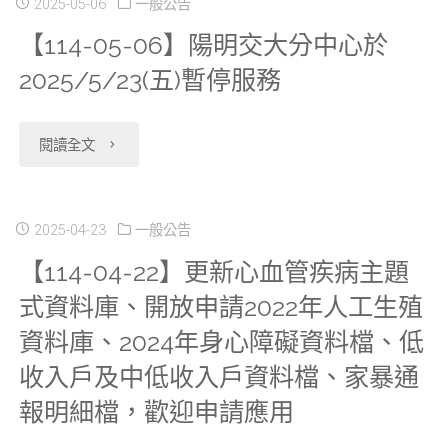
2025-05-06
一般公告
【114-05-06】陽明交大分中心於
2025/5/23(五)暫停服務
"【114-
閱讀全文
05-
06】
2025-04-23
一般公告
【114-04-22】更新心血管疾病主題
陽
式資料庫、開放申請2022年人工生殖
明
資料庫、2024年身心障礙資料檔、低
交
收入戶及中低收入戶資料檔、家暴通
大
報明細檔，歡迎申請應用
分