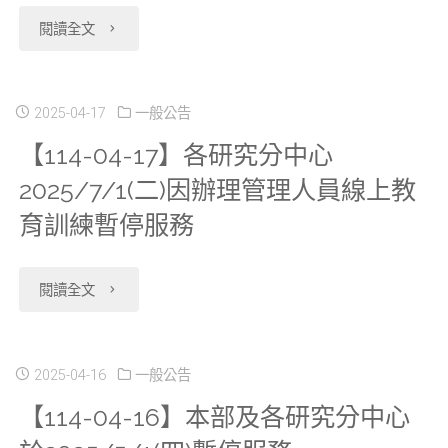
"【114-
閱讀全文
中
04-
心
22】
2025-04-17
一般公告
於
【114-04-17】各研究分中心
更
2025/5/23(五)
2025/7/1(二)因辦理管理人員線上教
新
暫
育訓練暫停服務
心
停
血
"【114-
閱讀全文
服
管
04-
務"
疾
17】
2025-04-16
一般公告
【114-04-16】本部及各研究分中心
病
各