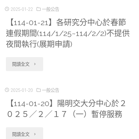
部
21】
2025-01-22
一般公告
及
除
【114-01-21】各研究分中心於春節
新
中
外】
連假期間(114/1/25~114/2/2)不提供
增
低
暫
夜間執行(展期申請)
開
收
停
放
"【114-
閱讀全文
入
服
申
01-
戶
務"
請
21】
2025-01-20
一般公告
資
【114-01-20】陽明交大分中心於２
2023
各
料
０２５／２／１７（一）暫停服務
年
研
檔、
健
究
家
"【114-
閱讀全文