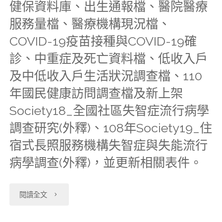
健保資料庫、出生通報檔、醫院醫療
心
身
服
／
停
服務量檔、醫療機構現況檔、
於
心
務"
６
COVID-19疫苗接種與COVID-19確
服
2025/4/2（三）
障
（四）
診、中重症及死亡資料檔、低收入戶
務"
暫
礙
及中低收入戶生活狀況調查檔、110
各
年國民健康訪問調查檔及新上架
停
資
研
Society18_全國社區失智症流行病學
服
料
究
調查研究(外釋)、108年Society19_住
務"
檔、
分
宿式長照服務機構失智症與失能流行
低
病學調查(外釋)，並更新相關表件。
中
收
心
"【114-
閱讀全文
入
【本
01-
戶