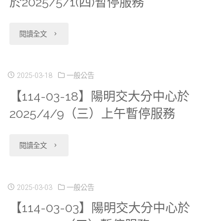
於2025/5/1(四)暫停服務
主
研
題
究
"【114-
閱讀全文
式
分
04-
資
中
16】
2025-03-18
一般公告
料
心
【114-03-18】陽明交大分中心於
本
庫、
2025/4/9（三）上午暫停服務
2025/7/1(二)
部
開
因
及
"【114-
閱讀全文
放
辦
各
03-
申
理
研
18】
2025-03-03
一般公告
請
管
究
【114-03-03】陽明交大分中心於
陽
2022
理