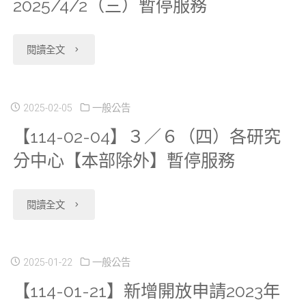
2025/4/2（三）暫停服務
分
明
年
人
中
交
"【114-
閱讀全文
人
員
心
大
03-
工
線
於
分
03】
2025-02-05
一般公告
生
上
2025/5/1(四)
中
【114-02-04】３／６（四）各研究
陽
殖
教
暫
分中心【本部除外】暫停服務
心
明
資
育
停
於
交
料
訓
"【114-
閱讀全文
服
2025/4/9（三）
大
庫、
練
02-
務"
上
分
2024
暫
04】
2025-01-22
一般公告
午
中
【114-01-21】新增開放申請2023年
年
停
３
暫