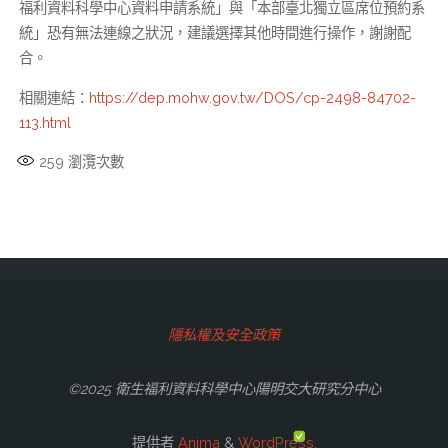
福利資料科學中心資料申請系統」與「本部臺北獨立區席位預約系
統」恐有無法連線之狀況，建議選擇其他時間進行操作，謝謝配
合。
相關連結：
https://dep.mohw.gov.tw/DOS/cp-2498-84702-
113.html
259
瀏灠次數
隱私權及安全政策
©2025 衛生福利資料科學中心陽明交大研究分中心
提供者
Anima
&
WordPress.