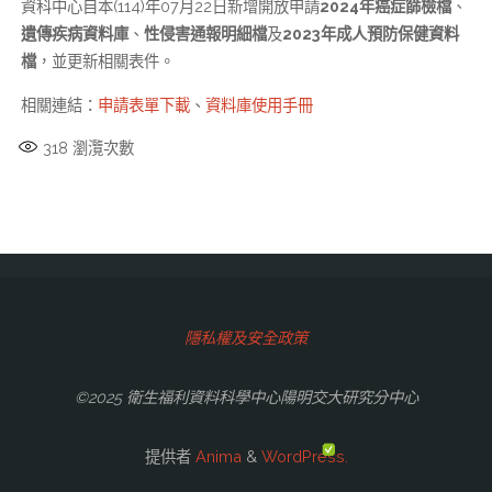
資科中心自本(114)年07月22日新增開放申請
2024年癌症篩檢檔
、
遺傳疾病資料庫
、
性侵害通報明細檔
及
2023年成人預防保健資料
檔
，並更新相關表件。
相關連結：
申請表單下載
、
資料庫使用手冊
318
瀏灠次數
隱私權及安全政策
©2025 衛生福利資料科學中心陽明交大研究分中心
提供者
Anima
&
WordPress.