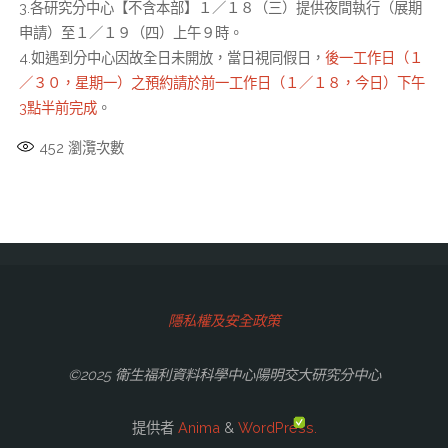
3.各研究分中心【不含本部】１／１８（三）提供夜間執行（展期
申請）至１／１９（四）上午９時。
4.如遇到分中心因故全日未開放，當日視同假日，
後一工作日（１
／３０，星期一）之預約請於前一工作日（１／１８，今日）下午
3點半前完成
。
452
瀏灠次數
隱私權及安全政策
©2025 衛生福利資料科學中心陽明交大研究分中心
提供者
Anima
&
WordPress.