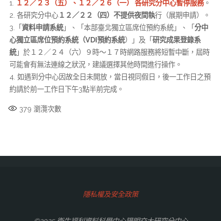
1.
１２／２３（五）、１２／２６（一） 各研究分中心暫停服務
。
2. 各研究分中心
１２／２２（四）不提供夜間執
行（展期申請）。
3.「
資料申請系統
」、「本部臺北獨立區席位預約系統」、「
分中
心獨立區席位預約系統（VDI預約系統
）」及「
研究成果登錄系
統
」於１２／２４（六）９時～１７時網路服務將短暫中斷，屆時
可能會有無法連線之狀況，建議選擇其他時間進行操作。
4. 如遇到分中心因故全日未開放，當日視同假日，後一工作日之預
約請於前一工作日下午3點半前完成。
379
瀏灠次數
隱私權及安全政策
©2025 衛生福利資料科學中心陽明交大研究分中心