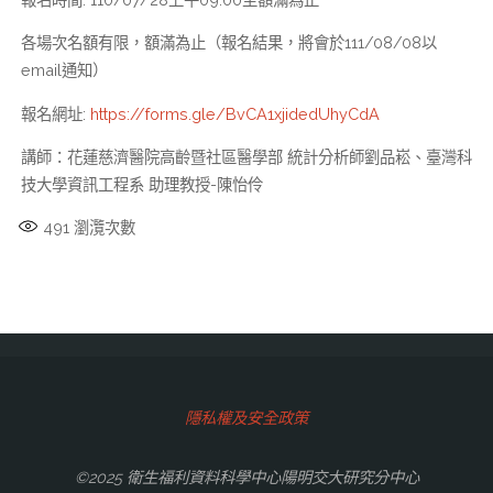
各場次名額有限，額滿為止（報名結果，將會於111/08/08以
email通知）
報名網址:
https://forms.gle/BvCA1xjidedUhyCdA
講師：花蓮慈濟醫院高齡暨社區醫學部 統計分析師劉品崧、臺灣科
技大學資訊工程系 助理教授-陳怡伶
491
瀏灠次數
隱私權及安全政策
©2025 衛生福利資料科學中心陽明交大研究分中心