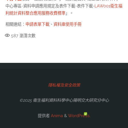
中心專區-資料申請應用規定及表件下載-表件下載-
LAW001衛生福
利統計資料整合應用服務收費標準
」。
相關連結：
申請表單下載
、
資料庫使用手冊
587
瀏灠次數
隱私權及安全政策
©2025 衛生福利資料科學中心陽明交大研究分中心
提供者
Anima
&
WordPress.