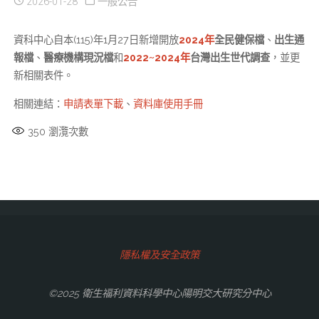
2026-01-28
一般公告
資科中心自本(115)年1月27日新增開放
2024年
全民健保檔
、
出生通
報檔
、
醫療機構現況檔
和
2022~2024年
台灣出生世代調查
，並更
新相關表件。
相關連結：
申請表單下載
、
資料庫使用手冊
350
瀏灠次數
隱私權及安全政策
©2025 衛生福利資料科學中心陽明交大研究分中心