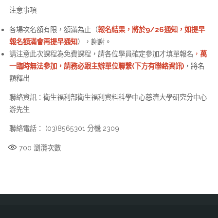
注意事項
各場次名額有限，額滿為止（
報名結果，將於9/26通知，如提早
報名額滿會再提早通知
），謝謝。
請注意此次課程為免費課程，請各位學員確定參加才填單報名
，
萬
一臨時無法參加，請務必跟主辦單位聯繫(下方有聯絡資訊)
，將名
額釋出
聯絡資訊：衛生福利部衛生福利資料科學中心慈濟大學研究分中心
游先生
聯絡電話： (03)8565301 分機 2309
700
瀏灠次數