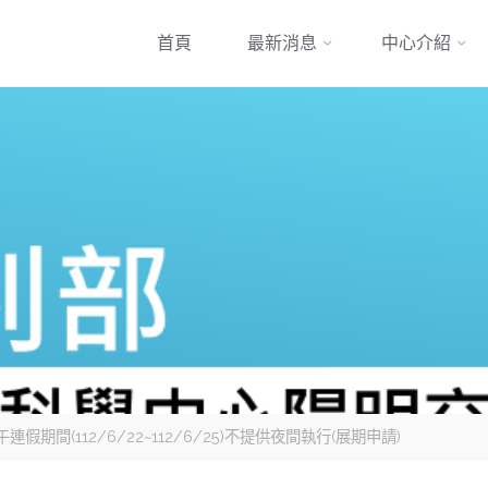
跳
首頁
最新消息
中心介紹
到
內
容
假期間(112/6/22~112/6/25)不提供夜間執行(展期申請)